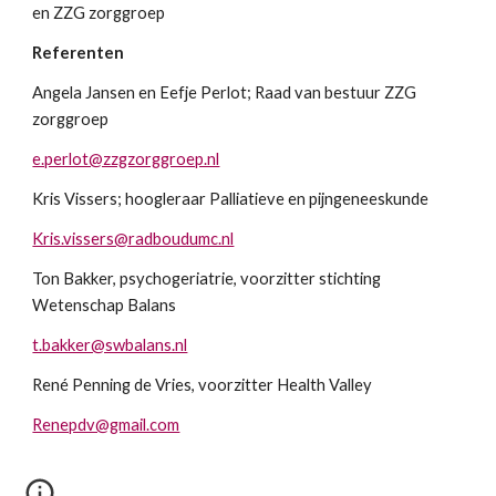
en ZZG zorggroep
Referenten
Angela Jansen en Eefje Perlot; Raad
van bestuur ZZG
zorggroep
e.perlot@zzgzorggroep.nl
Kris Vissers; hoogleraar Palliatieve en pijngeneeskunde
Kris.vissers@radboudumc.nl
Ton Bakker, psychogeriatrie, voorzitter stichting
Wetenschap Balans
t.bakker@swbalans.nl
René Penning de Vries, voorzitter Health Valley
Renepdv@gmail.com